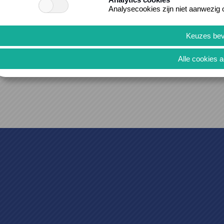
Analysecookies zijn niet aanwezig 
cheologie in de ArcheoHotspot van Maastricht, gelegen op de 
ij de Museumshop en een prachtige maquette die Maastricht too
nspireren...
meer >>