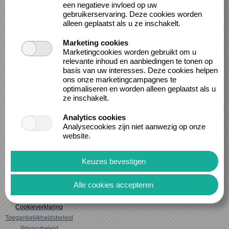
een negatieve invloed op uw
gebruikerservaring. Deze cookies worden
alleen geplaatst als u ze inschakelt.
Marketing cookies
Muziekpas Band 10
Muziekpas
Marketingcookies worden gebruikt om u
beurten
individueel 10
relevante inhoud en aanbiedingen te tonen op
basis van uw interesses. Deze cookies helpen
beurten
ons onze marketingcampagnes te
optimaliseren en worden alleen geplaatst als u
ze inschakelt.
Periode: 24 maanden
Periode: 24 maanden
Analytics cookies
Analysecookies zijn niet aanwezig op onze
€ 65,00
€ 32,50
website.
1
Cookieverklaring
Toegankelijkheidsbeleid
Privacybeleid