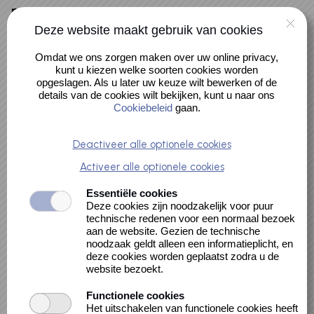
Naar hoofdinhoud
0 artikelen
Deze website maakt gebruik van cookies
Te zien
Account
Omdat we ons zorgen maken over uw online privacy,
Te doen
kunt u kiezen welke soorten cookies worden
opgeslagen. Als u later uw keuze wilt bewerken of de
details van de cookies wilt bekijken, kunt u naar ons
Cookiebeleid
gaan.
Abonnemen
Deactiveer alle optionele cookies
Activeer alle optionele cookies
t
Essentiële cookies
Deze cookies zijn noodzakelijk voor puur
technische redenen voor een normaal bezoek
aan de website. Gezien de technische
Zoek- en filteropties
noodzaak geldt alleen een informatieplicht, en
deze cookies worden geplaatst zodra u de
Sorteer:
website bezoekt.
Functionele cookies
Het uitschakelen van functionele cookies heeft